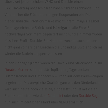
Über zwei Jahre nachdem VENO und Durable einen
Exklusivvertrag
abgeschlossen haben, fahren Fachhandel und
Verbraucher die Früchte der engen Kooperation ein. Die
niederländische Traditionsmarke macht ihrem Image als Label
für ausgezeichnete
Strick- und Häkelgarne
alle Ehre: Ein
hochwertiges Sortiment begeistert nicht nur die nimmermüden
Maschen-Profis. Durable-Spezialitäten wecken auch bei den
nicht ganz so fleißigen Lieschen die unbändige Lust, endlich mal
wieder die Nadeln klappern zu lassen.
In den siebziger Jahren waren die Häkel- und Strickmodelle aus
Durable-Garnen
sehr populär. Topflappen, Tagesdecken,
Bistrogardinen und Tischdecken wurden aus dem Baumwollgarn
angefertigt. Das urtypische Qualitätsgarn aus den Niederlanden
wird auch heute noch vielseitig eingesetzt und ist mit vielen
Produktneuheiten wie dem
Coral mini
oder den
Durable Soqs
nun auch im deutschen Markt über VENO erhältlich!