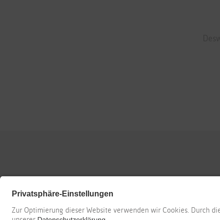
Desw
NAVIGATIO
STORE