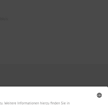
lu's:
BER UNS