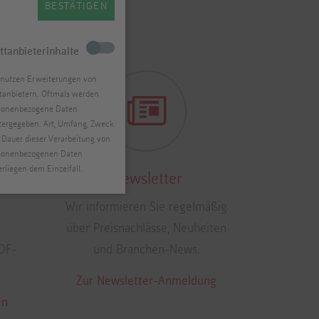
BESTÄTIGEN
ttanbieterinhalte
 nutzen Erweiterungen von
ttanbietern. Oftmals werden
sonenbezogene Daten
tergegeben. Art, Umfang, Zweck
 Dauer dieser Verarbeitung von
sonenbezogenen Daten
erliegen dem Einzelfall.
n
Newsletter
Wir informieren Sie regelmäßig
über Preisnachlässe, Neuheiten
PDF-
und Branchen-News.
Zur Newsletter-Anmeldung
en