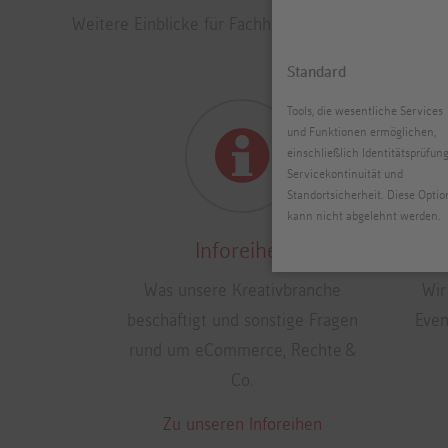
Weitere Einblicke für Fachhändler:
Standard
Tools, die wesentliche Services
und Funktionen ermöglichen,
einschließlich Identitätsprüfung
Servicekontinuität und
Standortsicherheit. Diese Optio
kann nicht abgelehnt werden.
Inforeihen
Was unsere Kreativbranche
Wir
beschäftigt und sonstige Fragen
Even
rund um eCommerce, Rechte &
Co.
Zu unseren Inforeihen