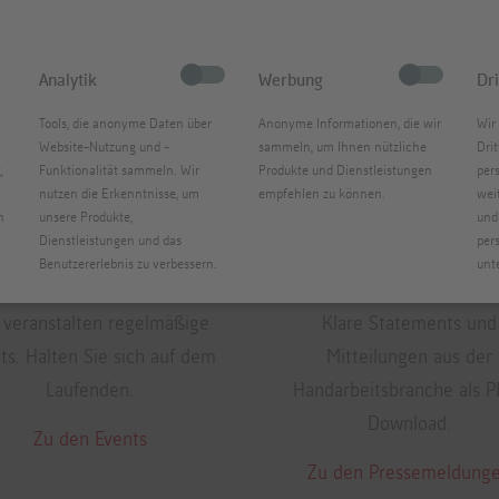
Analytik
Werbung
Dri
Tools, die anonyme Daten über
Anonyme Informationen, die wir
Wir
Website-Nutzung und -
sammeln, um Ihnen nützliche
Dri
,
Funktionalität sammeln. Wir
Produkte und Dienstleistungen
per
nutzen die Erkenntnisse, um
empfehlen zu können.
wei
n
unsere Produkte,
und
Dienstleistungen und das
per
Benutzererlebnis zu verbessern.
unt
Events
Pressemeldunge
 veranstalten regelmäßige
Klare Statements und
ts. Halten Sie sich auf dem
Mitteilungen aus der
Laufenden.
Handarbeitsbranche als 
Download.
Zu den Events
Zu den Pressemeldung