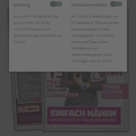
Werbung
Drittanbieterinhalte
Anonyme Informationen, die
Wir nutzen Erweiterungen von
wir sammeln, um Ihnen
Drittanbietern. Oftmals werden
nützliche Produkte und
personenbezogene Daten
Dienstleistungen empfehlen zu
weitergegeben. Art, Umfang,
können.
Zweck und Dauer dieser
Verarbeitung von
personenbezogenen Daten
unterliegen dem Einzelfall.