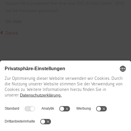
Nandini Mitra präsentiert hier ihre neue DVD „Einfach nähen“. VENO
hat die Kurzwaren gesponsert.
Ort: Köln
Zurück
Erfahren Sie mehr in unseren Social-Media-Kanälen
Instagram
Pinterest
Facebook
YouTube
Xing