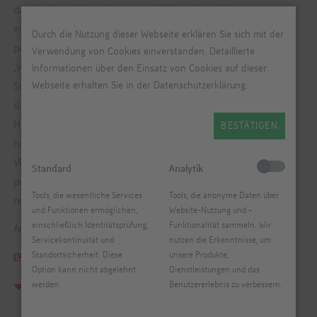
das Großhandelssortiment von VENO an den drei
entscheidenden Fragen: Was ist aktuell? Was ist gut? Womit
Durch die Nutzung dieser Webseite erklären Sie sich mit der
punktet der kompetente Fachhandel bei seiner Kundschaft?
Verwendung von Cookies einverstanden. Detaillierte
„Weil wir als Großhändler nach diesen drei Fragen unser
Informationen über den Einsatz von Cookies auf dieser
Sortiment zusammenstellen, geben wir dem Fachhandel einen
Webseite erhalten Sie in der Datenschutzerklärung.
sicheren Leit faden an die Hand“, weiß VENO-Vertriebsleiter
Hans-Georg Cziommer. „Wir bieten unseren Partnern
BESTÄTIGEN
hochwertige Vielfalt, aber keinen billigen Mischmasch.“ Die
VENO-Außendienstmitarbeiter sind stets bestrebt, ihre
Standard
Analytik
persönliche Erfahrung mit der geballten Kompetenz eines
Tools, die wesentliche Services
Tools, die anonyme Daten über
renommierten Großhändlers an ihre Kunden weiterzugeben.
und Funktionen ermöglichen,
Website-Nutzung und -
einschließlich Identitätsprüfung,
Funktionalität sammeln. Wir
Artikel erschienen im...
Servicekontinuität und
nutzen die Erkenntnisse, um
Standortsicherheit. Diese
unsere Produkte,
Magazin: Handarbeit!
Option kann nicht abgelehnt
Dienstleistungen und das
werden.
Benutzererlebnis zu verbessern.
Ausgabe: Frühjahr 2016