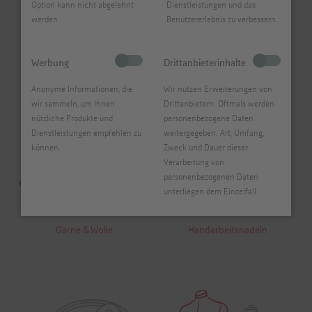
Option kann nicht abgelehnt
Dienstleistungen und das
werden.
Benutzererlebnis zu verbessern.
Nähfäden
Nadeln
Werbung
Drittanbieterinhalte
Anonyme Informationen, die
Wir nutzen Erweiterungen von
wir sammeln, um Ihnen
Drittanbietern. Oftmals werden
nützliche Produkte und
personenbezogene Daten
Dienstleistungen empfehlen zu
weitergegeben. Art, Umfang,
können.
Zweck und Dauer dieser
Verarbeitung von
personenbezogenen Daten
unterliegen dem Einzelfall.
Garne & Wolle
Handarbeitsnadeln