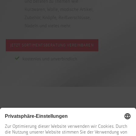
und beraten zu Themen wie
Kurzwaren, Wolle, modische Artikel,
Zubehör, Knöpfe, Reißverschlüsse,
Nadeln und vieles mehr.
JETZT SORTIMENTSBERATUNG VEREINBAREN
kostenlos und unverbindlich