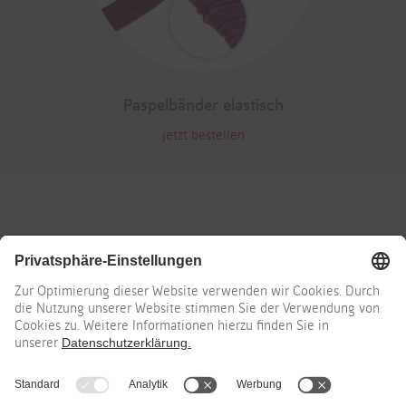
Paspelbänder elastisch
jetzt bestellen
Erfahren Sie mehr in unseren Social-Media-Kanälen