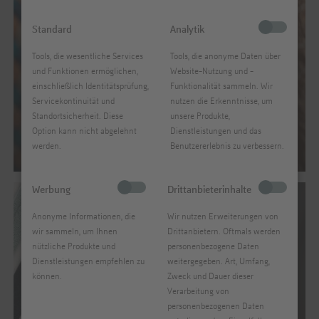
Standard
Analytik
Tools, die wesentliche Services
Tools, die anonyme Daten über
und Funktionen ermöglichen,
Website-Nutzung und -
Paspelband elastisch 10 mm
einschließlich Identitätsprüfung,
Funktionalität sammeln. Wir
Servicekontinuität und
nutzen die Erkenntnisse, um
Erhältlich in 26 verschiedenen Farben. Bestellen Sie jetzt im
Standortsicherheit. Diese
unsere Produkte,
Onlineshop oder direkt bei ihrem Gebietsverkaufsleiter.
Option kann nicht abgelehnt
Dienstleistungen und das
werden.
Benutzererlebnis zu verbessern.
Zum Onlineshop
Werbung
Drittanbieterinhalte
Anonyme Informationen, die
Wir nutzen Erweiterungen von
wir sammeln, um Ihnen
Drittanbietern. Oftmals werden
nützliche Produkte und
personenbezogene Daten
Dienstleistungen empfehlen zu
weitergegeben. Art, Umfang,
Paspelband Jersey stretch 12mm 2m
können.
Zweck und Dauer dieser
Verarbeitung von
Erhältlich in 24 verschiedenen Farben. Bestellen Sie jetzt
personenbezogenen Daten
im Onlineshop oder direkt bei ihrem