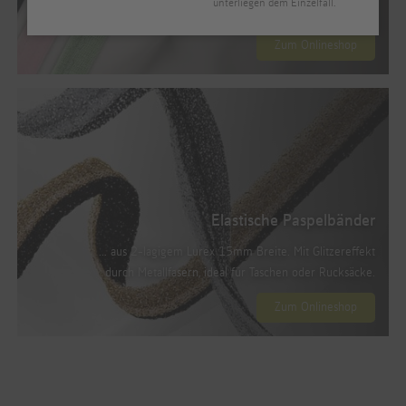
unterliegen dem Einzelfall.
Gebietsverkaufsleiter.
Zum Onlineshop
Elastische Paspelbänder
... aus 2-lagigem Lurex 15mm Breite. Mit Glitzereffekt
durch Metallfasern, ideal für Taschen oder Rucksäcke.
Zum Onlineshop