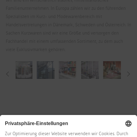
Familienunternehmen. In Europa zählen wir zu den führenden
Spezialisten im Kurz- und Modewarenbereich mit
Handelsvertretungen in Dänemark, Schweden und Österreich. In
Sachen Kurzwaren sind wir eine Größe und versorgen den
Fachhandel mit einem umfassenden Sortiment, zu dem auch
viele Exklusivmarken gehören.