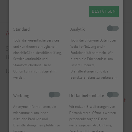
BESTÄTIGEN
Standard
Analytik
Ausbildung
Tools, die wesentliche Services
Tools, die anonyme Daten über
und Funktionen ermöglichen,
Website-Nutzung und -
STARTE DEINE ZUKUNFT in der kreativsten
einschließlich Identitätsprüfung,
Funktionalität sammeln. Wir
Branche der Welt
Servicekontinuität und
nutzen die Erkenntnisse, um
Standortsicherheit. Diese
unsere Produkte,
Unsere Ausbildungsplätze 2026:
Option kann nicht abgelehnt
Dienstleistungen und das
werden.
Benutzererlebnis zu verbessern.
Fachkraft für Lagerlogistik
Werbung
Drittanbieterinhalte
Groß- und Außenhandelsmanagement
Anonyme Informationen, die
Wir nutzen Erweiterungen von
Kaufmann/-frau im E-Commerce
wir sammeln, um Ihnen
Drittanbietern. Oftmals werden
Mediengestaltung
nützliche Produkte und
personenbezogene Daten
Dienstleistungen empfehlen zu
weitergegeben. Art, Umfang,
können.
Zweck und Dauer dieser